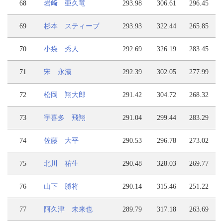
68
岩﨑 亜久竜
293.98
306.61
296.45
69
杉本 スティーブ
293.93
322.44
265.85
70
小袋 秀人
292.69
326.19
283.45
71
宋 永漢
292.39
302.05
277.99
72
松岡 翔大郎
291.42
304.72
268.32
73
宇喜多 飛翔
291.04
299.44
283.29
74
佐藤 大平
290.53
296.78
273.02
75
北川 祐生
290.48
328.03
269.77
76
山下 勝将
290.14
315.46
251.22
77
阿久津 未来也
289.79
317.18
263.69