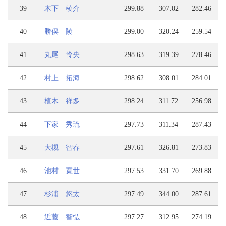
39
木下 稜介
299.88
307.02
282.46
40
勝俣 陵
299.00
320.24
259.54
41
丸尾 怜央
298.63
319.39
278.46
42
村上 拓海
298.62
308.01
284.01
43
植木 祥多
298.24
311.72
256.98
44
下家 秀琉
297.73
311.34
287.43
45
大槻 智春
297.61
326.81
273.83
46
池村 寛世
297.53
331.70
269.88
47
杉浦 悠太
297.49
344.00
287.61
48
近藤 智弘
297.27
312.95
274.19