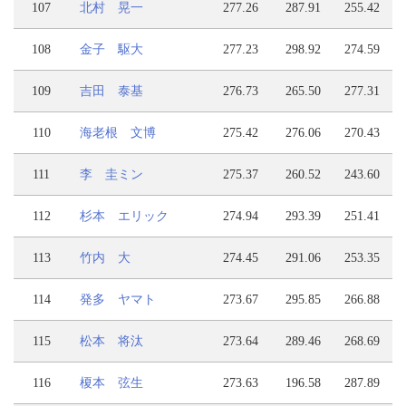
107
北村 晃一
277.26
287.91
255.42
108
金子 駆大
277.23
298.92
274.59
109
吉田 泰基
276.73
265.50
277.31
110
海老根 文博
275.42
276.06
270.43
111
李 圭ミン
275.37
260.52
243.60
112
杉本 エリック
274.94
293.39
251.41
113
竹内 大
274.45
291.06
253.35
114
発多 ヤマト
273.67
295.85
266.88
115
松本 将汰
273.64
289.46
268.69
116
榎本 弦生
273.63
196.58
287.89