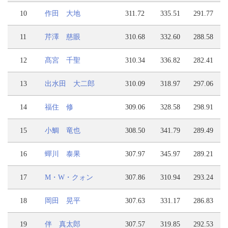
10
作田 大地
311.72
335.51
291.77
11
芹澤 慈眼
310.68
332.60
288.58
12
髙宮 千聖
310.34
336.82
282.41
13
出水田 大二郎
310.09
318.97
297.06
14
福住 修
309.06
328.58
298.91
15
小鯛 竜也
308.50
341.79
289.49
16
蟬川 泰果
307.97
345.97
289.21
17
M・W・クォン
307.86
310.94
293.24
18
岡田 晃平
307.63
331.17
286.83
19
伴 真太郎
307.57
319.85
292.53