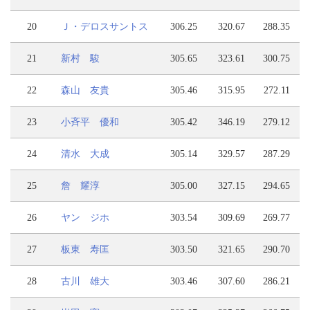
20
Ｊ・デロスサントス
306.25
320.67
288.35
21
新村 駿
305.65
323.61
300.75
22
森山 友貴
305.46
315.95
272.11
23
小斉平 優和
305.42
346.19
279.12
24
清水 大成
305.14
329.57
287.29
25
詹 耀淳
305.00
327.15
294.65
26
ヤン ジホ
303.54
309.69
269.77
27
板東 寿匡
303.50
321.65
290.70
28
古川 雄大
303.46
307.60
286.21