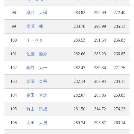
98
櫻井 大樹
283.82
292.99
272.40
99
米澤 蓮
283.78
296.99
285.13
100
Ｔ・ペク
283.53
291.54
266.83
101
佐藤 圭介
282.66
283.23
266.85
102
鍋谷 太一
282.47
289.34
271.76
103
金岡 奎吾
282.14
287.94
284.17
104
金田 直之
282.07
285.86
263.83
105
竹山 昂成
281.50
314.72
274.23
106
山田 大晟
280.74
295.87
263.14