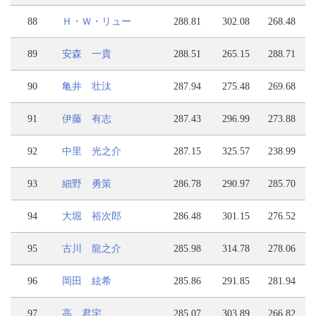
88
Ｈ・Ｗ・リュー
288.81
302.08
268.48
89
安森 一貴
288.51
265.15
288.71
90
亀井 壮汰
287.94
275.48
269.68
91
伊藤 有志
287.43
296.99
273.88
92
中里 光之介
287.15
325.57
238.99
93
細野 勇策
286.78
290.97
285.70
94
大堀 裕次郎
286.48
301.15
276.52
95
古川 龍之介
285.98
314.78
278.06
96
岡田 絃希
285.86
291.85
281.94
97
高 君宅
285.07
303.89
266.82