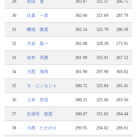
29
岩田 寛
303.07
325.37
266.75
30
比嘉 一貴
302.60
321.69
287.79
31
幡地 隆寛
302.14
325.79
286.58
32
大岩 龍一
302.08
328.39
273.91
33
岩井 亮磨
301.99
335.91
267.12
34
大西 海翔
301.90
297.90
303.02
35
Ｓ・ビンセント
300.72
325.84
285.41
36
上井 邦浩
300.21
325.60
283.50
37
生源寺 龍憲
300.07
331.62
284.44
38
小西 たかのり
299.95
294.02
289.81