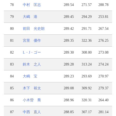
78
中村 匡志
289.54
271.57
288.78
79
大嶋 港
289.45
294.29
253.81
80
前田 光史朗
289.42
291.71
267.54
81
宮里 優作
289.35
322.36
276.25
82
L・J・ゴー
289.30
308.00
273.08
83
鈴木 之人
289.28
313.24
274.24
84
大嶋 宝
289.23
293.69
270.97
85
木下 裕太
289.08
309.92
279.37
86
小木曽 喬
288.96
320.31
264.40
87
中西 直人
288.85
307.17
281.14