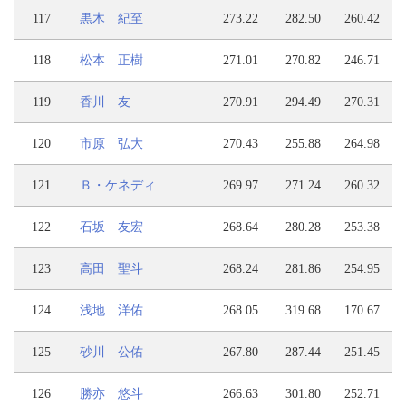
117
黒木 紀至
273.22
282.50
260.42
118
松本 正樹
271.01
270.82
246.71
119
香川 友
270.91
294.49
270.31
120
市原 弘大
270.43
255.88
264.98
121
Ｂ・ケネディ
269.97
271.24
260.32
122
石坂 友宏
268.64
280.28
253.38
123
高田 聖斗
268.24
281.86
254.95
124
浅地 洋佑
268.05
319.68
170.67
125
砂川 公佑
267.80
287.44
251.45
126
勝亦 悠斗
266.63
301.80
252.71