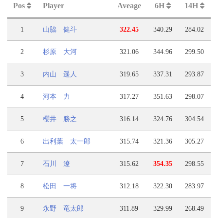
Pos
Player
Aveage
6H
14H
1
山脇 健斗
322.45
340.29
284.02
2
杉原 大河
321.06
344.96
299.50
3
内山 遥人
319.65
337.31
293.87
4
河本 力
317.27
351.63
298.07
5
櫻井 勝之
316.14
324.76
304.54
6
出利葉 太一郎
315.74
321.36
305.27
7
石川 遼
315.62
354.35
298.55
8
松田 一将
312.18
322.30
283.97
9
永野 竜太郎
311.89
329.99
268.49